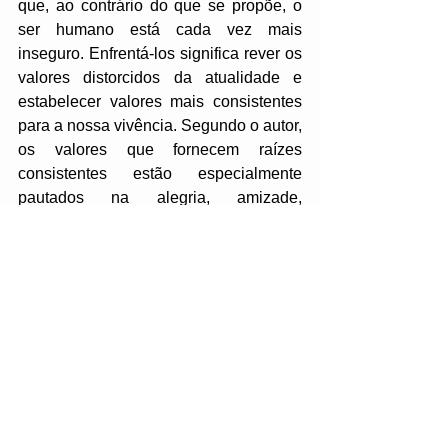
que, ao contrário do que se propõe, o 
ser humano está cada vez mais 
inseguro. Enfrentá-los significa rever os 
valores distorcidos da atualidade e 
estabelecer valores mais consistentes 
para a nossa vivência. Segundo o autor, 
os valores que fornecem raízes 
consistentes estão especialmente 
pautados na alegria, amizade, 
integridade e solidariedade. 
Acrescentaria ainda o amor, a 
espiritualidade, a fé e a solitude. Nossa 
sociedade precisa reencontrar esse 
caminho.
Sociedade
Felicidade
Sentido