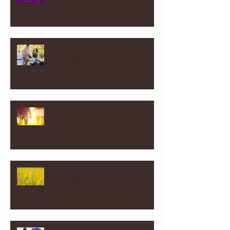
A COMUNICAÇÃO ENTRE PAIS
E FILHOS NA ERA DIGITAL!
JARDIM CUIDADO: uma
metáfora para o casamento!
Setembro amarelo: mês da
prevenção do suicídio!