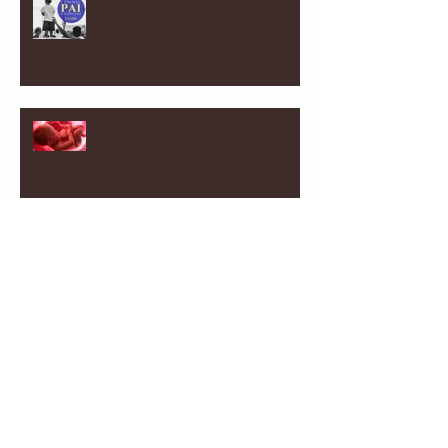
Com meu PAI vejo mais longe!
UM FETO “COISA” NUM CORPO
“COISA”
O SENTIDO DA VIDA A DOIS!
O ELO DO AMOR - A CONEXÃO
COM O PARCEIRO REAL!