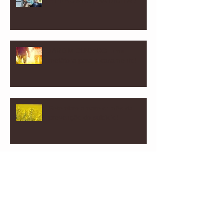
E FILHOS NA ERA DIGITAL!
JARDIM CUIDADO: uma
metáfora para o casamento!
Setembro amarelo: mês da
prevenção do suicídio!
Com meu PAI vejo mais longe!