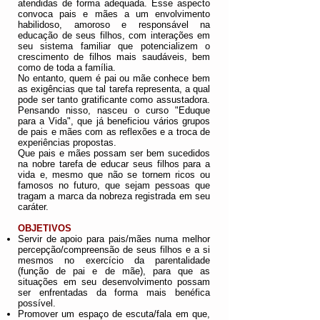
atendidas de forma adequada. Esse aspecto
convoca pais e mães a um envolvimento
habilidoso, amoroso e responsável na
educação de seus filhos
, com interações em
seu sistema familiar que potencializem o
crescimento de filhos mais saudáveis, bem
como de toda a família.
No entanto, quem é pai ou mãe conhece bem
as exigências que tal tarefa representa, a qual
pode ser tanto gratificante como assustadora.
Pensando nisso, nasceu o curso "Eduque
para a Vida", que já beneficiou vários grupos
de pais e mães com as reflexões e a troca de
experiências propostas.
Que pais e mães possam ser bem sucedidos
na nobre tarefa de educar seus filhos para a
vida e, mesmo que não se tornem ricos ou
famosos no futuro, que sejam pessoas que
tragam a marca da nobreza registrada em seu
caráter.
OBJETIVOS
Servir de apoio para pais/mães numa melhor
percepção/compreensão de seus filhos e a si
mesmos no exercício da parentalidade
(função de pai e de mãe), para que as
situações em seu desenvolvimento possam
ser enfrentadas da forma mais benéfica
possível.
Promover um espaço de escuta/fala em que,