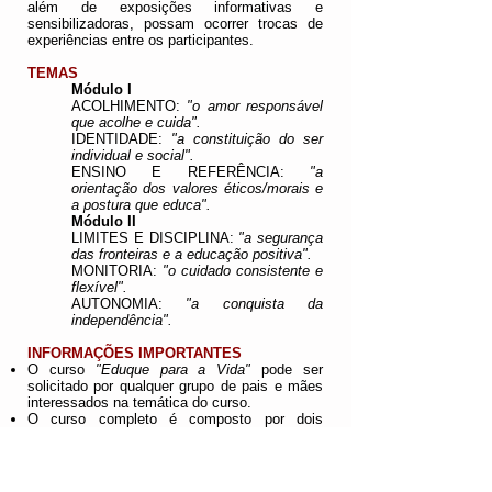
além de exposições informativas e
sensibilizadoras, possam ocorrer trocas de
experiências entre os participantes.
TEMAS
Módulo I
ACOLHIMENTO:
"o amor responsável
que acolhe e cuida".
IDENTIDADE:
"a constituição do ser
individual e social".
ENSINO E REFERÊNCIA:
"a
orientação dos valores éticos/morais e
a postura que educa".
Módulo II
LIMITES E DISCIPLINA:
"a segurança
das fronteiras e a educação positiva".
MONITORIA:
"o cuidado consistente e
flexível".
AUTONOMIA:
"a conquista da
independência".
INFORMAÇÕES IMPORTANTES
O curso
"Eduque para a Vida"
pode ser
solicitado por qualquer grupo de pais e mães
interessados na temática do curso.
O curso completo é composto por dois
módulos com três temas trabalhados em
cada. A duração de cada tema é de
aproximadamente três horas, entre palestra,
exercícios, dinâmicas e plenária.