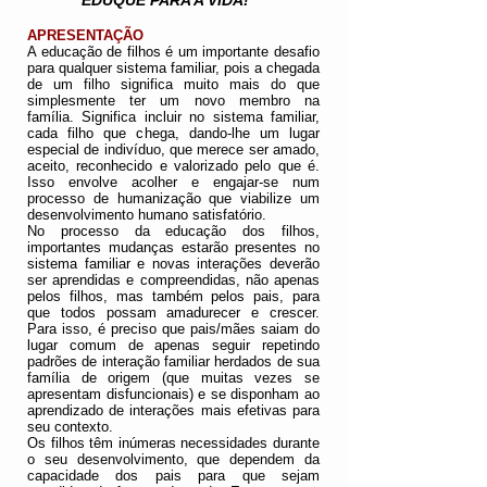
"EDUQUE PARA A VIDA!"
APRESENTAÇÃO
A educação de filhos é um importante desafio
para qualquer sistema familiar, pois a chegada
de um filho significa muito mais do que
simplesmente ter um novo membro na
família. Significa incluir no sistema familiar,
cada filho que chega, dando-lhe um lugar
especial de indivíduo, que merece ser amado,
aceito, reconhecido e valorizado pelo que é.
Isso envolve acolher e engajar-se num
processo de humanização que viabilize um
desenvolvimento humano satisfatório.
No processo da educação dos filhos,
importantes mudanças estarão presentes no
sistema familiar e novas interações deverão
ser aprendidas e compreendidas, não apenas
pelos filhos, mas também pelos pais, para
que todos possam amadurecer e crescer.
Para isso, é preciso que pais/mães saiam do
lugar comum de apenas seguir repetindo
padrões de interação familiar herdados de sua
família de origem (que muitas vezes se
apresentam disfuncionais) e se disponham ao
aprendizado de interações mais efetivas para
seu contexto.
Os filhos têm inúmeras necessidades durante
o seu desenvolvimento, que dependem da
capacidade dos pais para que sejam