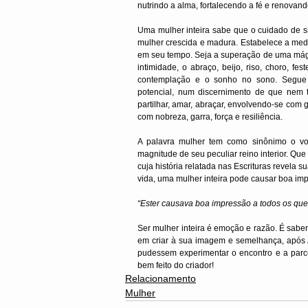
nutrindo a alma, fortalecendo a fé e renovand
Uma mulher inteira sabe que o cuidado de si 
mulher crescida e madura. Estabelece a medi
em seu tempo. Seja a superação de uma mágo
intimidade, o abraço, beijo, riso, choro, fe
contemplação e o sonho no sono. Segue a
potencial, num discernimento de que nem tud
partilhar, amar, abraçar, envolvendo-se com
com nobreza, garra, força e resiliência.
A palavra mulher tem como sinônimo o voc
magnitude de seu peculiar reino interior. Que
cuja história relatada nas Escrituras revela s
vida, uma mulher inteira pode causar boa im
“Ester causava boa impressão a todos os que
Ser mulher inteira é emoção e razão. É saber s
em criar à sua imagem e semelhança, após 
pudessem experimentar o encontro e a parce
bem feito do criador!
Relacionamento
Mulher