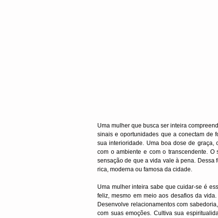
Uma mulher que busca ser inteira compreende 
sinais e oportunidades que a conectam de f
sua interioridade. Uma boa dose de graça, 
com o ambiente e com o transcendente. O s
sensação de que a vida vale à pena. Dessa f
rica, moderna ou famosa da cidade.
Uma mulher inteira sabe que cuidar-se é esse
feliz, mesmo em meio aos desafios da vida. 
Desenvolve relacionamentos com sabedoria, 
com suas emoções. Cultiva sua espirituali