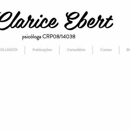
Clarice Ebert
psicóloga CRP08/14038
OLUNISTA
Publicações
Consultório
Cursos
B