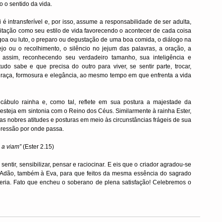
o o sentido da vida.
é intransferível e, por isso, assume a responsabilidade de ser adulta, 
tação como seu estilo de vida favorecendo o acontecer de cada coisa 
a ou luto, o preparo ou degustação de uma boa comida, o diálogo na 
stejo ou o recolhimento, o silêncio no jejum das palavras, a oração, a 
ssim, reconhecendo seu verdadeiro tamanho, sua inteligência e 
o sabe e que precisa do outro para viver, se sentir parte, trocar, 
 graça, formosura e elegância, ao mesmo tempo em que enfrenta a vida 
ábulo rainha e, como tal, reflete em sua postura a majestade da 
 esteja em sintonia com o Reino dos Céus. Similarmente à rainha Ester, 
uas nobres atitudes e posturas em meio às circunstâncias frágeis de sua 
pressão por onde passa.
 a viam” 
(Ester 2.15)
entir, sensibilizar, pensar e raciocinar. E eis que o criador agradou-se 
Adão, também à Eva, para que feitos da mesma essência do sagrado 
ria. Fato que encheu o soberano de plena satisfação! Celebremos o 