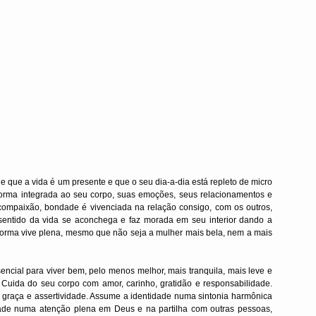
que a vida é um presente e que o seu dia-a-dia está repleto de micro 
orma integrada ao seu corpo, suas emoções, seus relacionamentos e 
compaixão, bondade é vivenciada na relação consigo, com os outros, 
entido da vida se aconchega e faz morada em seu interior dando a 
orma vive plena, mesmo que não seja a mulher mais bela, nem a mais 
ncial para viver bem, pelo menos melhor, mais tranquila, mais leve e 
Cuida do seu corpo com amor, carinho, gratidão e responsabilidade. 
graça e assertividade. Assume a identidade numa sintonia harmônica 
dade numa atenção plena em Deus e na partilha com outras pessoas, 