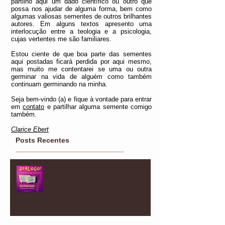
de entrar contato.
Claro, sempre em acordo
com o sigilo ético requerido na partilha de
qualquer dado seja de quem for. Também
partilho aqui um dado científico ou outro que
possa nos ajudar de alguma forma, bem como
algumas valiosas sementes de outros brilhantes
autores. Em alguns textos apresento uma
interlocução entre a teologia e a psicologia,
cujas vertentes me são familiares.
Estou ciente de que boa parte das sementes
aqui postadas ficará perdida por aqui mesmo,
mas muito me contentarei se uma ou outra
germinar na vida de alguém como também
continuam germinando na minha.
Seja bem-vindo (a) e fique à vontade para entrar
em
contato
e partilhar alguma semente comigo
também.
Clarice Ebert
Posts Recentes
DIÁLOGO!