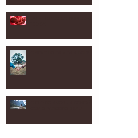
UM FETO “COISA” NUM CORPO
“COISA”
O SENTIDO DA VIDA A DOIS!
O ELO DO AMOR - A CONEXÃO
COM O PARCEIRO REAL!