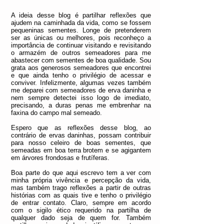
A ideia desse blog é partilhar reflexões que
ajudem na caminhada da vida, como se fossem
pequeninas sementes. Longe de pretenderem
ser as únicas ou melhores, pois reconheço a
importância de continuar visitando e revisitando
o armazém de outros semeadores para me
abastecer com sementes de boa qualidade. Sou
grata aos generosos semeadores que encontrei
e que ainda tenho o privilégio de acessar e
conviver. Infelizmente, algumas vezes também
me deparei com semeadores de erva daninha e
nem sempre detectei isso logo de imediato,
precisando, a duras penas me embrenhar na
faxina do campo mal semeado.
Espero que as reflexões desse blog, ao
contrário de ervas daninhas, possam contribuir
para nosso celeiro de boas sementes, que
semeadas em boa terra brotem e se agigantem
em árvores frondosas e frutíferas.
Boa parte do que aqui escrevo tem a ver com
minha própria vivência e percepção da vida,
mas também trago reflexões a partir de outras
histórias com as quais tive e tenho o privilégio