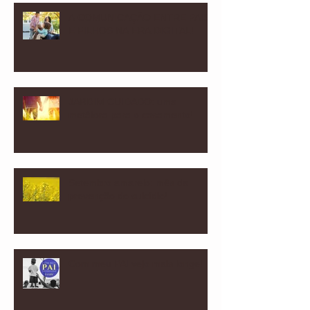
A COMUNICAÇÃO ENTRE PAIS
E FILHOS NA ERA DIGITAL!
JARDIM CUIDADO: uma
metáfora para o casamento!
Setembro amarelo: mês da
prevenção do suicídio!
Com meu PAI vejo mais longe!