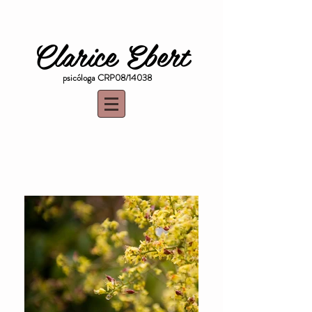
Clarice Ebert
psicóloga CRP08/14038