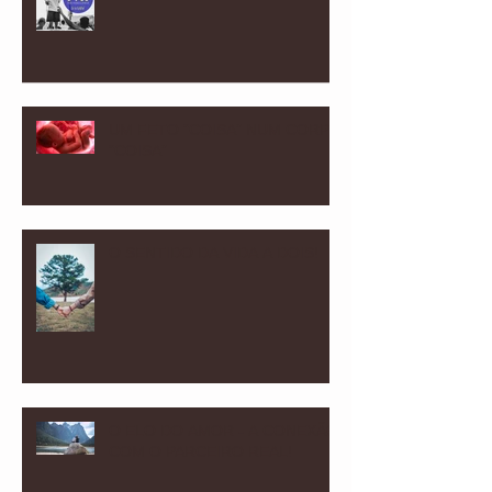
UM FETO “COISA” NUM CORPO
“COISA”
O SENTIDO DA VIDA A DOIS!
O ELO DO AMOR - A CONEXÃO
COM O PARCEIRO REAL!