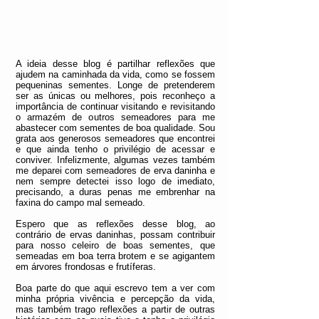
A ideia desse blog é partilhar reflexões que
ajudem na caminhada da vida, como se fossem
pequeninas sementes. Longe de pretenderem
ser as únicas ou melhores, pois reconheço a
importância de continuar visitando e revisitando
o armazém de outros semeadores para me
abastecer com sementes de boa qualidade. Sou
grata aos generosos semeadores que encontrei
e que ainda tenho o privilégio de acessar e
conviver. Infelizmente, algumas vezes também
me deparei com semeadores de erva daninha e
nem sempre detectei isso logo de imediato,
precisando, a duras penas me embrenhar na
faxina do campo mal semeado.
Espero que as reflexões desse blog, ao
contrário de ervas daninhas, possam contribuir
para nosso celeiro de boas sementes, que
semeadas em boa terra brotem e se agigantem
em árvores frondosas e frutíferas.
Boa parte do que aqui escrevo tem a ver com
minha própria vivência e percepção da vida,
mas também trago reflexões a partir de outras