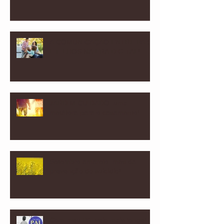
A COMUNICAÇÃO ENTRE PAIS
E FILHOS NA ERA DIGITAL!
JARDIM CUIDADO: uma
metáfora para o casamento!
Setembro amarelo: mês da
prevenção do suicídio!
Com meu PAI vejo mais longe!