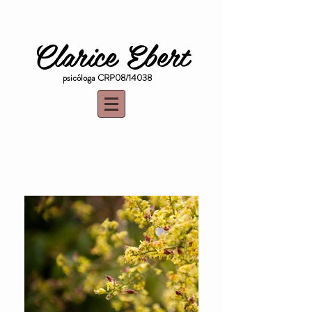
Clarice Ebert
psicóloga CRP08/14038