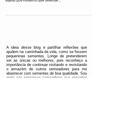
CORPO “COISA”
A defesa de que o corpo é algo que se tem numa
militância pelo seu uso segundo regras próprias revela o
sujeito pós-moderno que defende...
A ideia desse blog é partilhar reflexões que
ajudem na caminhada da vida, como se fossem
pequeninas sementes. Longe de pretenderem
ser as únicas ou melhores, pois reconheço a
importância de continuar visitando e revisitando
o armazém de outros semeadores para me
abastecer com sementes de boa qualidade. Sou
grata aos generosos semeadores que encontrei
e que ainda tenho o privilégio de acessar e
conviver. Infelizmente, algumas vezes também
me deparei com semeadores de erva daninha e
nem sempre detectei isso logo de imediato,
precisando, a duras penas me embrenhar na
faxina do campo mal semeado.