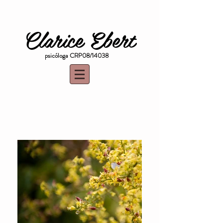
Clarice Ebert
psicóloga CRP08/14038