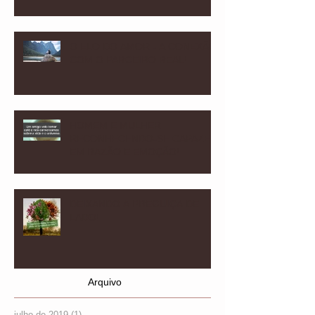
O ELO DO AMOR - A CONEXÃO
COM O PARCEIRO REAL!
HOMEM E MULHER
RECONHECENDO-SE CAPAZES
EM RAZÃO E EMOÇÃO!
DEIXANDO A PREGUIÇA DE
LADO!
Arquivo
julho de 2019
(1)
1 post