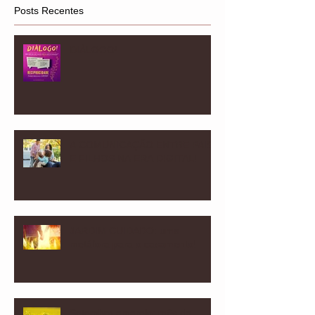
Posts Recentes
DIÁLOGO!
A COMUNICAÇÃO ENTRE PAIS
E FILHOS NA ERA DIGITAL!
JARDIM CUIDADO: uma
metáfora para o casamento!
Setembro amarelo: mês da