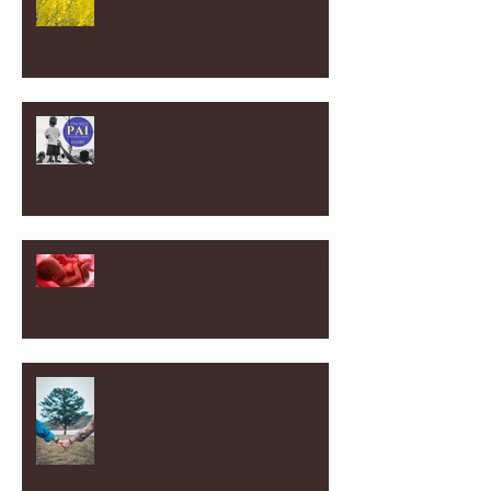
prevenção do suicídio!
Com meu PAI vejo mais longe!
UM FETO “COISA” NUM CORPO
“COISA”
O SENTIDO DA VIDA A DOIS!