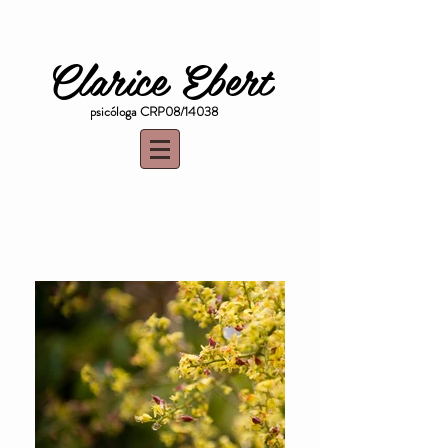
Clarice Ebert
psicóloga CRP08/14038